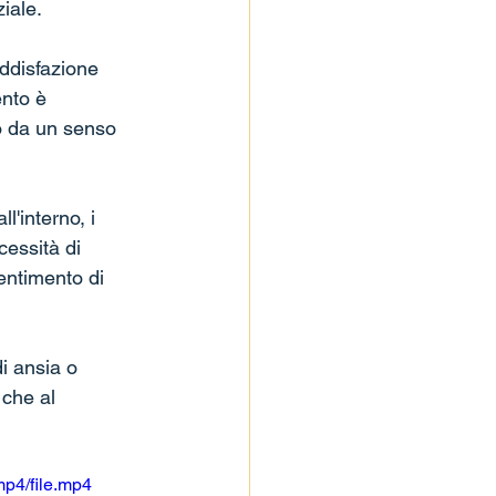
iale.
oddisfazione 
nto è 
o da un senso 
l'interno, i 
essità di 
entimento di 
i ansia o 
 che al 
p4/file.mp4