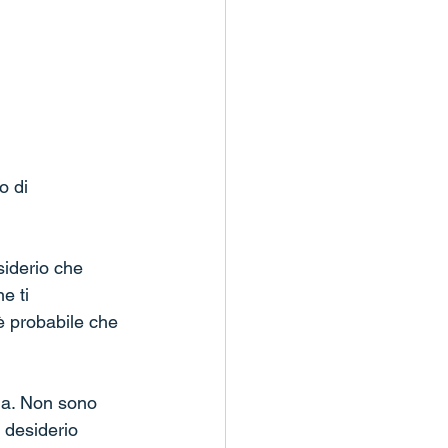
o di 
iderio che 
e ti 
 probabile che 
na. Non sono 
 desiderio 