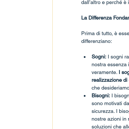
dall’altro e perché è 
La Differenza Fondam
Prima di tutto, è ess
differenziano:
Sogni:
 I sogni r
nostra essenza in
veramente. 
I so
realizzazione di
che desideriamo 
Bisogni:
 I bisog
sono motivati da
sicurezza. I bis
nostre azioni in
soluzioni che all