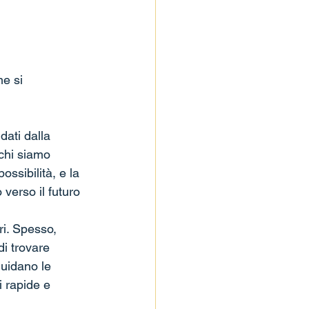
e si 
dati dalla 
 chi siamo 
ossibilità, e la 
 verso il futuro 
ri. Spesso, 
 di trovare 
uidano le 
 rapide e 