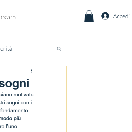
Accedi
 trovarmi
erità
isogni
 siano motivate 
ri sogni con i 
rofondamente 
 modo più 
e l’uno 