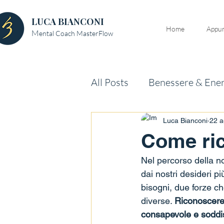
LUCA BIANCONI
Home
Appun
M
ental Coach MasterFlow
All Posts
Benessere & Ener
Relazioni & Vita Sociale
Luca Bianconi
22 
Come ric
Nel percorso della no
dai nostri desideri p
bisogni, due forze c
diverse. 
Riconoscere 
consapevole e soddi