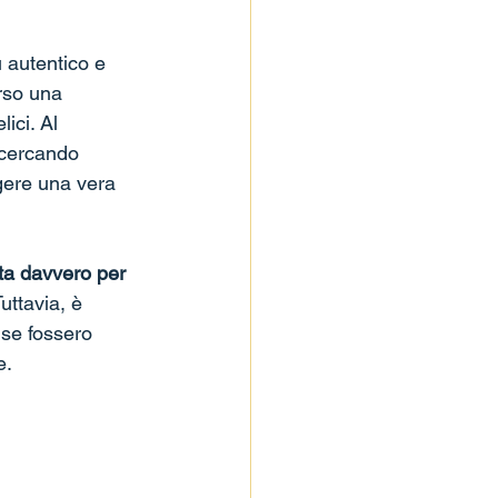
 autentico e 
rso una 
ici. Al 
 cercando 
gere una vera 
ta davvero per 
Tuttavia, è 
 se fossero 
e.