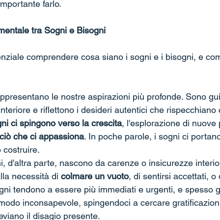
importante farlo.
entale tra Sogni e Bisogni
enziale comprendere cosa siano i sogni e i bisogni, e com
appresentano le nostre aspirazioni più profonde. Sono gui
teriore e riflettono i desideri autentici che rispecchiano
gni ci spingono verso la crescita
, l'esplorazione di nuove p
 ciò che ci appassiona
. In poche parole, i sogni ci portano
costruire.
ni, d'altra parte, nascono da carenze o insicurezze interio
lla necessità di 
colmare un vuoto
, di sentirsi accettati, o
ogni tendono a essere più immediati e urgenti, e spesso g
 modo inconsapevole, spingendoci a cercare gratificazioni
eviano il disagio presente.