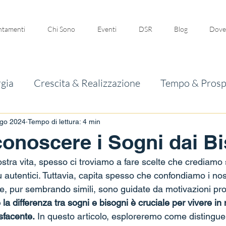
tamenti
Chi Sono
Eventi
DSR
Blog
Dove
gia
Crescita & Realizzazione
Tempo & Prosp
ago 2024
Tempo di lettura: 4 min
onoscere i Sogni dai B
stra vita, spesso ci troviamo a fare scelte che crediamo
iù autentici. Tuttavia, capita spesso che confondiamo i nost
he, pur sembrando simili, sono guidate da motivazioni p
la differenza tra sogni e bisogni è cruciale per vivere in
sfacente.
 In questo articolo, esploreremo come distinguer