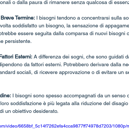
onali o dalla paura di rimanere senza qualcosa di essenz
 Breve Termine:
 I bisogni tendono a concentrarsi sulla s
volta soddisfatto un bisogno, la sensazione di appagame
trebbe essere seguita dalla comparsa di nuovi bisogni 
ne persistente.
ttori Esterni:
 A differenza dei sogni, che sono guidati dal
ipendono da fattori esterni. Potrebbero derivare dalla nec
andard sociali, di ricevere approvazione o di evitare un s
dine:
 I bisogni sono spesso accompagnati da un senso d
loro soddisfazione è più legata alla riduzione del disagio
i un obiettivo desiderato.
ic.com/video/6658bf_5c14f7262efa4cca9877ff74978d7203/1080p/m