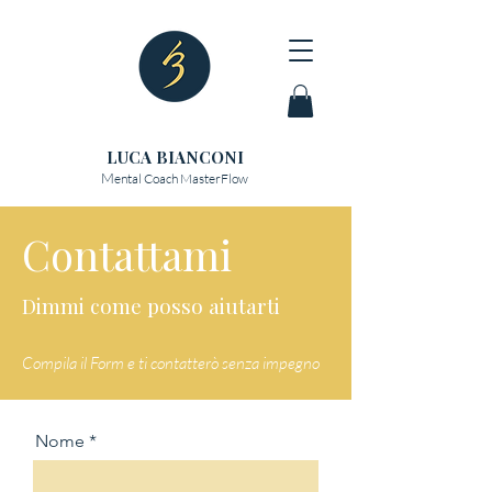
LUCA BIANCONI
M
ental Coach MasterFlow
Contattami
Dimmi come posso aiutarti
Compila il Form e ti contatterò senza im
pegno
Nome