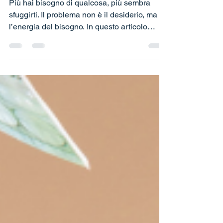
bisogno.
Più hai bisogno di qualcosa, più sembra
sfuggirti. Il problema non è il desiderio, ma
l’energia del bisogno. In questo articolo
scopri perché il bisogno crea blocco, come
lasciar andare senza rinunciare e cosa
succede quando cambi vibrazione. Due
video, esempi pratici e una guida per
ritrovare equilibrio e flusso.