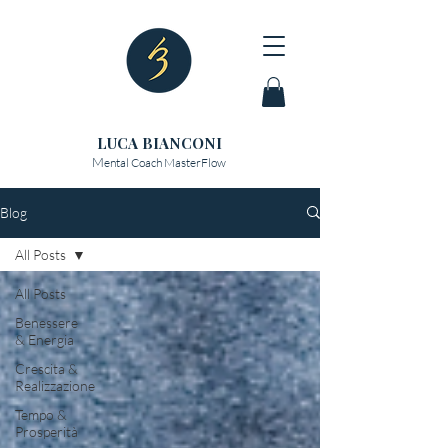
LUCA BIANCONI
M
ental Coach MasterFlow
Blog
All Posts
All Posts
Benessere
& Energia
Crescita &
Realizzazione
Tempo &
Prosperità