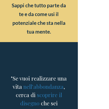
Sappi che tutto parte da
te e da come usi il
potenziale che sta nella
tua mente.
"Se vuoi realizzare una
vita
nell'abbondanza
,
cerca di
scoprire il
disegno
che sei