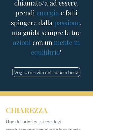
chiamato/a ad essere,
prendi
energia
e fatti
spingere dalla
passione
,
ma guida sempre le tue
azioni
con un
mente in
equilibrio
"
Voglio una vita nell'abbondanza
CHIAREZZA
Uno dei primi passi che devi
assolutamente compiere è la scoperta