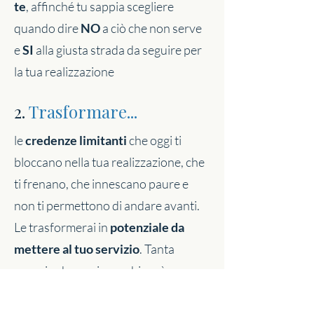
te
, affinché tu sappia scegliere
quando dire
NO
a ciò che non serve
e
SI
alla giusta strada da seguire per
la tua realizzazione
2.
Trasformare...
le
credenze limitanti
che oggi ti
bloccano nella tua realizzazione, che
ti frenano, che innescano paure e
non ti permettono di andare avanti.
Le trasformerai in
potenziale da
mettere al tuo servizio
. Tanta
energia che oggi sprechi sarà
necessaria per i tuoi risultati