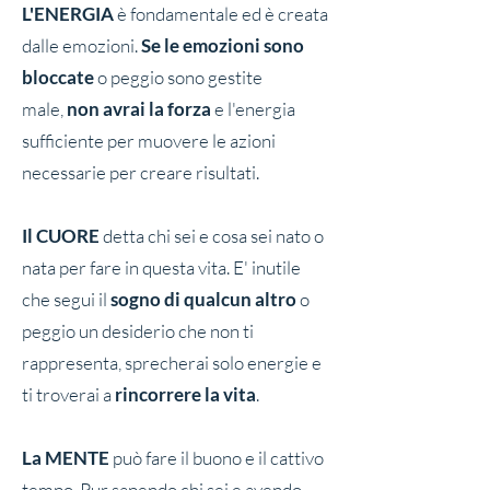
L'ENERGIA
è fondamentale ed è creata
dalle emozioni.
Se le emozioni sono
bloccate
o peggio sono gestite
male,
non avrai la forza
e l'energia
sufficiente per muovere le azioni
necessarie per creare risultati.
Il CUORE
detta chi sei e cosa sei nato o
nata per fare in questa vita. E' inutile
che segui il
sogno di qualcun altro
o
peggio un desiderio che non ti
rappresenta, sprecherai solo energie e
ti troverai a
rincorrere la vita
.
La MENTE
può fare il buono e il cattivo
tempo. Pur sapendo chi sei e avendo