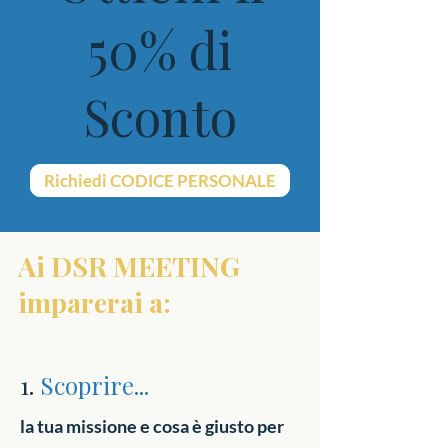
50% di
Scon
to
Richiedi CODICE PERSONALE
Ai DSR MEETING
imparerai a:
1.
Scoprire...
la tua missione e cosa è giusto per