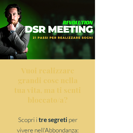
Vuoi realizzare
grandi cose nella
tua vita, ma ti senti
bloccato/a?
Scopri i
tre segreti
per
vivere nell'Abbondanza: