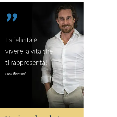
"
La felicità è
vivere la vita che
ti rappresenta!
Luca Bianconi