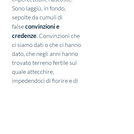
Sono laggiù, in fondo, 
sepolte da cumuli di 
false 
convinzioni e 
credenze
. Convinzioni che 
ci siamo dati o che ci hanno 
dato, che negli anni hanno 
trovato terreno fertile sul 
quale attecchire, 
impedendoci di fiorire e di 
raggiungere i risultati 
sperati.
Svincolandoti dalle catene 
che ti imprigionano a una 
realtà oscura, egoica, che 