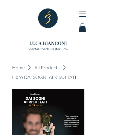
LUCA BIANCONI
M
ental Coach MasterFlow
Home
All Products
Libro DAI SOGNI AI RISULTATI