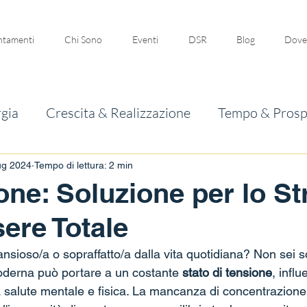
tamenti
Chi Sono
Eventi
DSR
Blog
Dove
gia
Crescita & Realizzazione
Tempo & Prosp
ug 2024
Tempo di lettura: 2 min
one: Soluzione per lo St
sere Totale
 ansioso/a o sopraffatto/a dalla vita quotidiana? Non sei s
moderna può portare a un costante 
stato di tensione
, infl
salute mentale e fisica. La mancanza di concentrazione, l