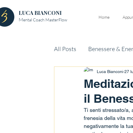
LUCA BIANCONI
Home
Appun
M
ental Coach MasterFlow
All Posts
Benessere & Ener
Relazioni & Vita Sociale
Luca Bianconi
27 l
Meditazi
il Benes
Ti senti stressato/a,
frenesia della vita 
negativamente la tua 