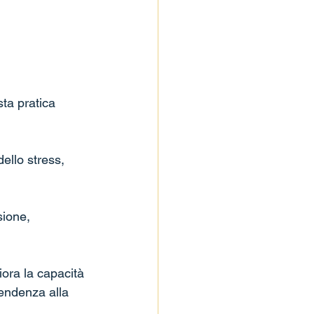
ta pratica 
dello stress, 
sione, 
iora la capacità 
tendenza alla 