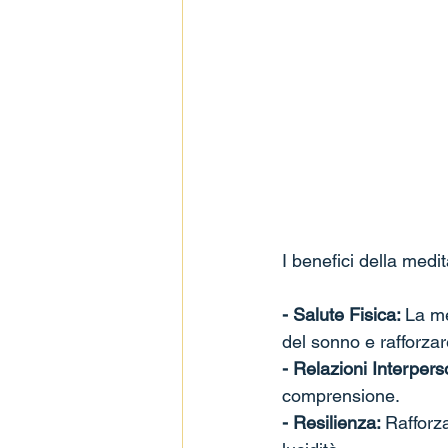
I benefici della medi
- Salute Fisica: 
La me
del sonno e rafforzar
- Relazioni Interperso
comprensione.
- Resilienza: 
Rafforza