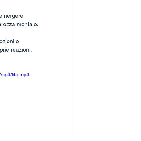
 emergere 
iarezza mentale.
zioni e 
rie reazioni.
/mp4/file.mp4