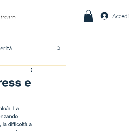
Accedi
 trovarmi
erità
ress e
olo/a. La 
uenzando 
a difficoltà a 