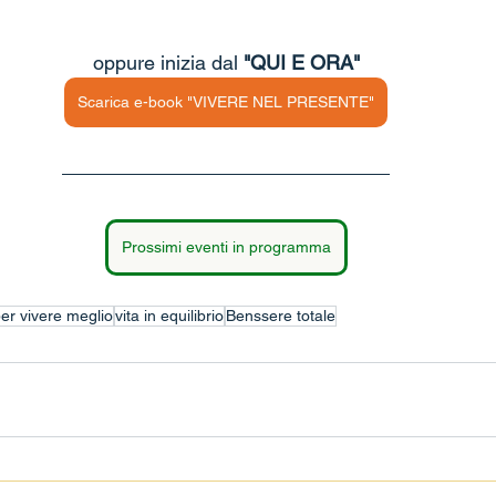
oppure inizia dal 
"QUI E ORA"
Scarica e-book "VIVERE NEL PRESENTE"
Prossimi eventi in programma
per vivere meglio
vita in equilibrio
Benssere totale