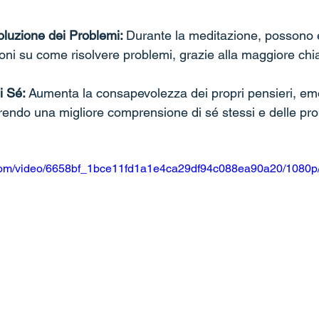
oluzione dei Problemi: 
Durante la meditazione, possono
ioni su come risolvere problemi, grazie alla maggiore ch
 Sé: 
Aumenta la consapevolezza dei propri pensieri, emo
endo una migliore comprensione di sé stessi e delle prop
ic.com/video/6658bf_1bce11fd1a1e4ca29df94c088ea90a20/1080p