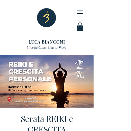
LUCA BIANCONI
M
ental Coach MasterFlow
Serata REIKI e
CRESCITA