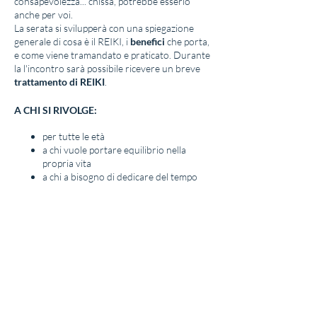
consapevolezza... chissà, potrebbe esserlo
anche per voi.
La serata si svilupperà con una spiegazione
generale di cosa è il REIKI, i
benefici
che porta,
e come viene tramandato e praticato. Durante
la l'incontro sarà possibile ricevere un breve
trattamento di REIKI
.
A CHI SI RIVOLGE:
per tutte le età
a chi vuole portare equilibrio nella
propria vita
a chi a bisogno di dedicare del tempo
per se
a chiunque voglia imparare uno nuovo
strumento di benessere personale
COSA PORTARE:
vestiti comodi possibilmente colorati o
bianchi
tappetino yoga
coperta