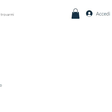
Accedi
 trovarmi
io