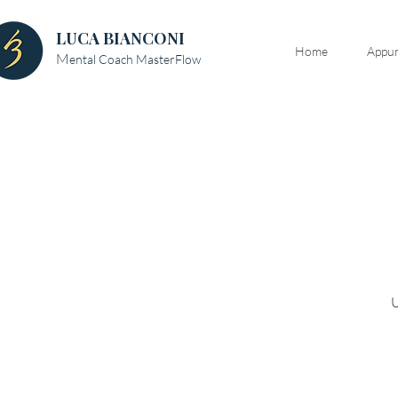
LUCA BIANCONI
Home
Appun
M
ental Coach MasterFlow
U