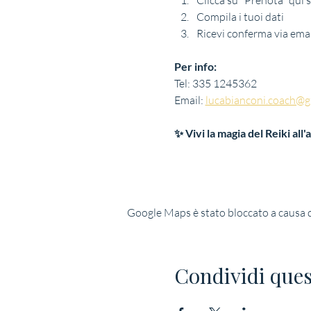
Clicca su "Prenota" qui 
Compila i tuoi dati
Ricevi conferma via emai
Per info:
Tel: 335 1245362
Email: 
lucabianconi.coach@g
✨ Vivi la magia del Reiki al
Google Maps è stato bloccato a causa de
Condividi ques