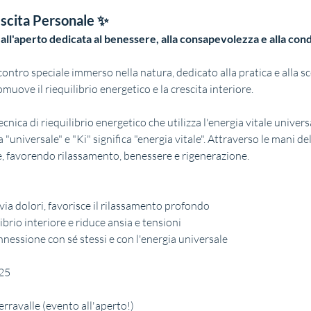
escita Personale ✨
a all'aperto dedicata al benessere, alla consapevolezza e alla con
incontro speciale immerso nella natura, dedicato alla pratica e alla sc
uove il riequilibrio energetico e la crescita interiore.
 tecnica di riequilibrio energetico che utilizza l'energia vitale unive
a "universale" e "Ki" significa "energia vitale". Attraverso le mani del
e, favorendo rilassamento, benessere e rigenerazione.
levia dolori, favorisce il rilassamento profondo
ibrio interiore e riduce ansia e tensioni
onnessione con sé stessi e con l'energia universale
025
erravalle (evento all'aperto!)