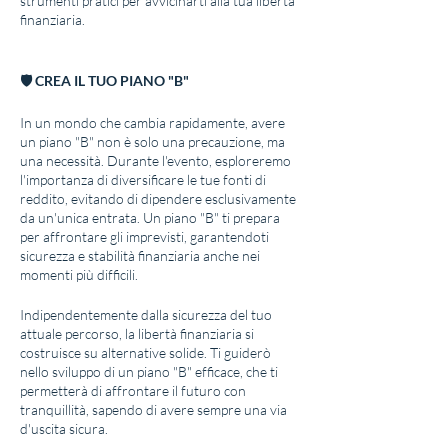
strumenti pratici per avvicinarti alla tua libertà
finanziaria.
🛡 CREA IL TUO PIANO "B"
In un mondo che cambia rapidamente, avere
un piano "B" non è solo una precauzione, ma
una necessità. Durante l'evento, esploreremo
l'importanza di diversificare le tue fonti di
reddito, evitando di dipendere esclusivamente
da un'unica entrata. Un piano "B" ti prepara
per affrontare gli imprevisti, garantendoti
sicurezza e stabilità finanziaria anche nei
momenti più difficili.
Indipendentemente dalla sicurezza del tuo
attuale percorso, la libertà finanziaria si
costruisce su alternative solide. Ti guiderò
nello sviluppo di un piano "B" efficace, che ti
permetterà di affrontare il futuro con
tranquillità, sapendo di avere sempre una via
d'uscita sicura.