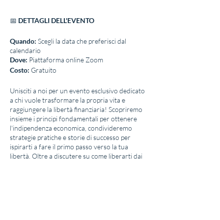
📅
DETTAGLI DELL'EVENTO
Quando:
Scegli la data che preferisci dal
calendario
Dove:
Piattaforma online Zoom
Costo:
Gratuito
Unisciti a noi per un evento esclusivo dedicato
a chi vuole trasformare la propria vita e
raggiungere la libertà finanziaria! Scopriremo
insieme i principi fondamentali per ottenere
l'indipendenza economica, condivideremo
strategie pratiche e storie di successo per
ispirarti a fare il primo passo verso la tua
libertà. Oltre a discutere su come liberarti dai
debiti e creare fonti di reddito passive,
approfondiremo i temi elencati e ti proporrò
un'opportunità unica da intraprendere
insieme, un progetto concreto che ti porterà
più vicino ai tuoi obiettivi finanziari.