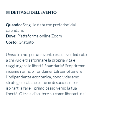
📅
DETTAGLI DELL'EVENTO
Quando:
Scegli la data che preferisci dal
calendario
Dove:
Piattaforma online Zoom
Costo:
Gratuito
Unisciti a noi per un evento esclusivo dedicato
a chi vuole trasformare la propria vita e
raggiungere la libertà finanziaria! Scopriremo
insieme i principi fondamentali per ottenere
l'indipendenza economica, condivideremo
strategie pratiche e storie di successo per
ispirarti a fare il primo passo verso la tua
libertà. Oltre a discutere su come liberarti dai
debiti e creare fonti di reddito passive,
approfondiremo i temi elencati e ti proporrò
un'opportunità unica da intraprendere
insieme, un progetto concreto che ti porterà
più vicino ai tuoi obiettivi finanziari.