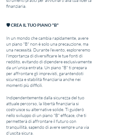
strumenti pratici per avvicinarti alla tua libertà
finanziaria.
🛡 CREA IL TUO PIANO "B"
In un mondo che cambia rapidamente, avere
un piano "B" non è solo una precauzione, ma
una necessità. Durante l'evento, esploreremo
l'importanza di diversificare le tue fonti di
reddito, evitando di dipendere esclusivamente
da un'unica entrata. Un piano "B" ti prepara
per affrontare gli imprevisti, garantendoti
sicurezza e stabilità finanziaria anche nei
momenti più difficili.
Indipendentemente dalla sicurezza del tuo
attuale percorso, la libertà finanziaria si
costruisce su alternative solide. Ti guiderò
nello sviluppo di un piano "B" efficace, che ti
permetterà di affrontare il futuro con
tranquillità, sapendo di avere sempre una via
d'uscita sicura.