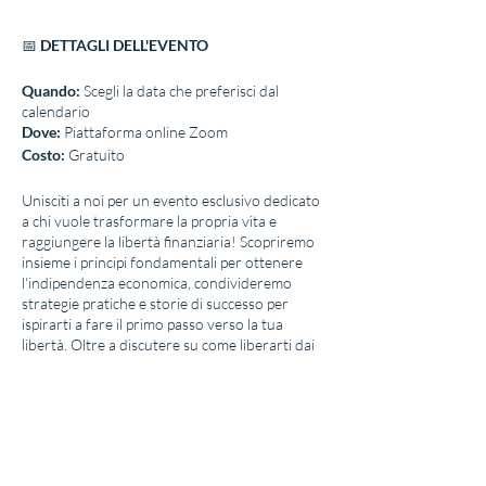
📅
DETTAGLI DELL'EVENTO
Quando:
Scegli la data che preferisci dal
calendario
Dove:
Piattaforma online Zoom
Costo:
Gratuito
Unisciti a noi per un evento esclusivo dedicato
a chi vuole trasformare la propria vita e
raggiungere la libertà finanziaria! Scopriremo
insieme i principi fondamentali per ottenere
l'indipendenza economica, condivideremo
strategie pratiche e storie di successo per
ispirarti a fare il primo passo verso la tua
libertà. Oltre a discutere su come liberarti dai
debiti e creare fonti di reddito passive,
approfondiremo i temi elencati e ti proporrò
un'opportunità unica da intraprendere
insieme, un progetto concreto che ti porterà
più vicino ai tuoi obiettivi finanziari.