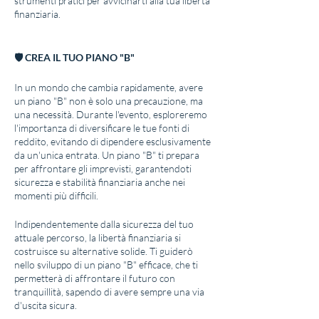
strumenti pratici per avvicinarti alla tua libertà
finanziaria.
🛡 CREA IL TUO PIANO "B"
In un mondo che cambia rapidamente, avere
un piano "B" non è solo una precauzione, ma
una necessità. Durante l'evento, esploreremo
l'importanza di diversificare le tue fonti di
reddito, evitando di dipendere esclusivamente
da un'unica entrata. Un piano "B" ti prepara
per affrontare gli imprevisti, garantendoti
sicurezza e stabilità finanziaria anche nei
momenti più difficili.
Indipendentemente dalla sicurezza del tuo
attuale percorso, la libertà finanziaria si
costruisce su alternative solide. Ti guiderò
nello sviluppo di un piano "B" efficace, che ti
permetterà di affrontare il futuro con
tranquillità, sapendo di avere sempre una via
d'uscita sicura.