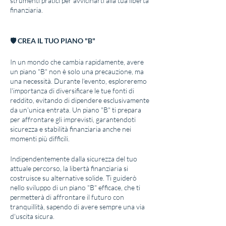
strumenti pratici per avvicinarti alla tua libertà
finanziaria.
🛡 CREA IL TUO PIANO "B"
In un mondo che cambia rapidamente, avere
un piano "B" non è solo una precauzione, ma
una necessità. Durante l'evento, esploreremo
l'importanza di diversificare le tue fonti di
reddito, evitando di dipendere esclusivamente
da un'unica entrata. Un piano "B" ti prepara
per affrontare gli imprevisti, garantendoti
sicurezza e stabilità finanziaria anche nei
momenti più difficili.
Indipendentemente dalla sicurezza del tuo
attuale percorso, la libertà finanziaria si
costruisce su alternative solide. Ti guiderò
nello sviluppo di un piano "B" efficace, che ti
permetterà di affrontare il futuro con
tranquillità, sapendo di avere sempre una via
d'uscita sicura.