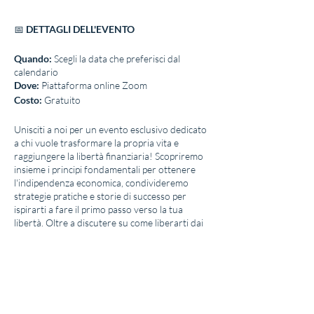
📅
DETTAGLI DELL'EVENTO
Quando:
Scegli la data che preferisci dal
calendario
Dove:
Piattaforma online Zoom
Costo:
Gratuito
Unisciti a noi per un evento esclusivo dedicato
a chi vuole trasformare la propria vita e
raggiungere la libertà finanziaria! Scopriremo
insieme i principi fondamentali per ottenere
l'indipendenza economica, condivideremo
strategie pratiche e storie di successo per
ispirarti a fare il primo passo verso la tua
libertà. Oltre a discutere su come liberarti dai
debiti e creare fonti di reddito passive,
approfondiremo i temi elencati e ti proporrò
un'opportunità unica da intraprendere
insieme, un progetto concreto che ti porterà
più vicino ai tuoi obiettivi finanziari.