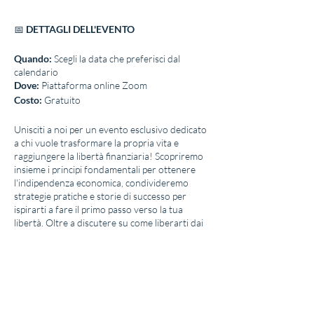
📅
DETTAGLI DELL'EVENTO
Quando:
Scegli la data che preferisci dal
calendario
Dove:
Piattaforma online Zoom
Costo:
Gratuito
Unisciti a noi per un evento esclusivo dedicato
a chi vuole trasformare la propria vita e
raggiungere la libertà finanziaria! Scopriremo
insieme i principi fondamentali per ottenere
l'indipendenza economica, condivideremo
strategie pratiche e storie di successo per
ispirarti a fare il primo passo verso la tua
libertà. Oltre a discutere su come liberarti dai
debiti e creare fonti di reddito passive,
approfondiremo i temi elencati e ti proporrò
un'opportunità unica da intraprendere
insieme, un progetto concreto che ti porterà
più vicino ai tuoi obiettivi finanziari.