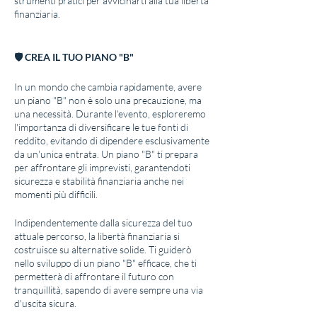
strumenti pratici per avvicinarti alla tua libertà
finanziaria.
🛡 CREA IL TUO PIANO "B"
In un mondo che cambia rapidamente, avere
un piano "B" non è solo una precauzione, ma
una necessità. Durante l'evento, esploreremo
l'importanza di diversificare le tue fonti di
reddito, evitando di dipendere esclusivamente
da un'unica entrata. Un piano "B" ti prepara
per affrontare gli imprevisti, garantendoti
sicurezza e stabilità finanziaria anche nei
momenti più difficili.
Indipendentemente dalla sicurezza del tuo
attuale percorso, la libertà finanziaria si
costruisce su alternative solide. Ti guiderò
nello sviluppo di un piano "B" efficace, che ti
permetterà di affrontare il futuro con
tranquillità, sapendo di avere sempre una via
d'uscita sicura.