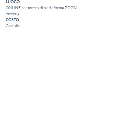
LUOGO
ONLINE per mezzo di piattaforma ZOOM 
meeting
COSTO
Gratuito
MODALITA' DI PARTECIPAZIONE
Obbligatoria la prenotazione online dal sito 
web:
- inserisci i tuoi dati e clicca invio
- A seguito della prenotazione riceverai la 
conferma di registrazione alla mail indicata in 
fase di registrazione
- un ora prima dell'incontro riceverai il link con 
le credenziali di accesso al Webinar
MAGGIORNI INFORMAZIONI
335 1245362
lucabianconi.coach@gmail.com
Condividi questo evento