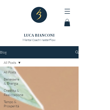
LUCA BIANCONI
M
ental Coach MasterFlow
Blog
All Posts
All Posts
Benessere
& Energia
Crescita &
Realizzazione
Tempo &
Prosperità