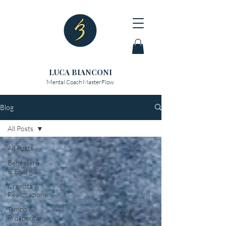
LUCA BIANCONI
M
ental Coach MasterFlow
Blog
All Posts
All Posts
Benessere
& Energia
Crescita &
Realizzazione
Tempo &
Prosperità